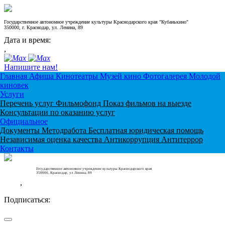
Государственное автономное учреждение культуры Краснодарского края "Кубанькино"
350000, г. Краснодар, ул. Ленина, 89
Дата и время:
,
Напишите нам!
Главная
Афиша
Кинотеатры
Музей кино
Фотогалерея
Молодой
киновек
Услуги
Перечень услуг
Фильмофонд
Показ фильмов на выезде
Консультации по оказанию услуг
Официальное
Документы
Методработа
Бесплатная юридическая помощь
Независимая оценка качества
Антикоррупция
Антитеррор
Контакты
Государственное автономное учреждение культуры Краснодарского края
350000, Краснодар, ул Ленина, 89
,
Подписаться: