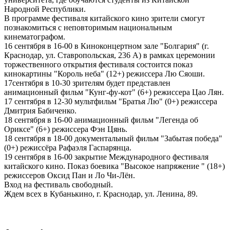
Народной Республики.
В программе фестиваля китайского кино зрители смогут
познакомиться с неповторимым национальным
кинематографом.
16 сентября в 16-00 в Киноконцертном зале "Болгария" (г.
Краснодар, ул. Ставропольская, 236 А) в рамках церемонии
торжественного открытия фестиваля состоится показ
кинокартины "Король неба" (12+) режиссера Лю Сяоши.
17сентября в 10-30 зрителям будет представлен
анимационный фильм "Кунг-фу-кот" (6+) режиссера Цао Лян.
17 сентября в 12-30 мультфильм "Братья Лю" (0+) режиссера
Дмитрия Бабиченко.
18 сентября в 16-00 анимационный фильм "Легенда об
Ориксе" (6+) режиссера Фэн Цянь.
18 сентября в 18-00 документальный фильм "Забытая победа"
(0+) режиссёра Рафаэля Гаспарянца.
19 сентября в 16-00 закрытие Международного фестиваля
китайского кино. Показ боевика "Высокое напряжение " (18+)
режиссеров Оксид Пан и Ло Чи-Лён.
Вход на фестиваль свободный.
Ждем всех в Кубанькино, г. Краснодар, ул. Ленина, 89.