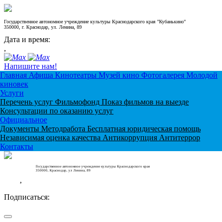
Государственное автономное учреждение культуры Краснодарского края "Кубанькино"
350000, г. Краснодар, ул. Ленина, 89
Дата и время:
,
Напишите нам!
Главная
Афиша
Кинотеатры
Музей кино
Фотогалерея
Молодой
киновек
Услуги
Перечень услуг
Фильмофонд
Показ фильмов на выезде
Консультации по оказанию услуг
Официальное
Документы
Методработа
Бесплатная юридическая помощь
Независимая оценка качества
Антикоррупция
Антитеррор
Контакты
Государственное автономное учреждение культуры Краснодарского края
350000, Краснодар, ул Ленина, 89
,
Подписаться: