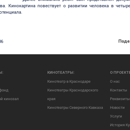
ва.
Кинокартина повествует о развитии человека в четыр
отенциала.
06
Поде
Ы:
КИНОТЕАТРЫ:
О ПРОЕКТ
Кинотеатр в Краснодаре
О нас
фонд
Кинотеатры Краснодарского
Контакты
й кинозал
края
Реквизиты
Кинотеатры Северного Кавказа
Новости
Услуги
История К