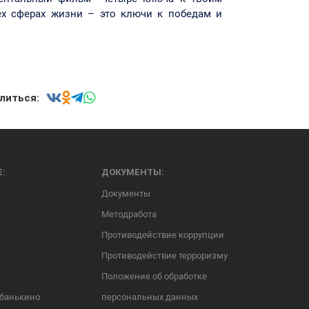
ех сферах жизни – это ключи к победам и
литься:
Е:
ДОКУМЕНТЫ:
Документы
Методработа
Противодействие коррупции
Противодействие терроризму
Положение об обработке
убанькино
персональных данных