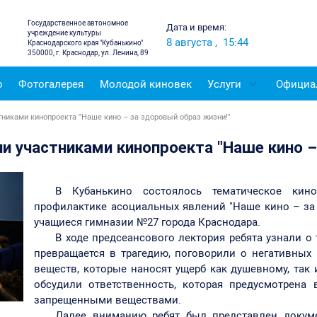
Государственное автономное
Дата и время:
учреждение культуры
8 августа
,
15:44
Краснодарского края "Кубанькино"
350000, г. Краснодар, ул. Ленина, 89
о
Фотогалерея
Молодой киновек
Услуги
Официа
никами кинопроекта "Наше кино – за здоровый образ жизни!"
и участниками кинопроекта "Наше кино –
В Кубанькино состоялось тематическое кин
профилактике асоциальных явлений "Наше кино – за 
учащиеся гимназии №27 города Краснодара.
В ходе предсеансового лектория ребята узнали о
превращается в трагедию, поговорили о негативных
веществ, которые наносят ущерб как душевному, так
обсудили ответственность, которая предусмотрена
запрещенными веществами.
Далее вниманию ребят был представлен докум