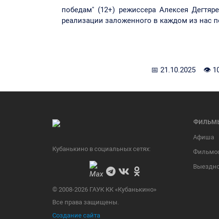
победам" (12+) режиссера Алексея Дегтяре
реализации заложенного в каждом из нас п
📅 21.10.2025 👁 1
ФИЛЬМ
Афиша
Кубанькино в социальных сетях:
Фильмо
Выездно
© 2008-2026 ГАУК КК «Кубанькино»
Все права защищены.
Создание сайта