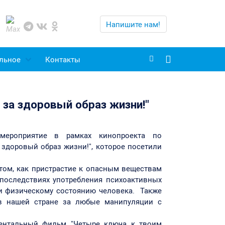
Напишите нам!
льное
Контакты
 за здоровый образ жизни!"
омероприятие в рамках кинопроекта по
здоровый образ жизни!", которое посетили
 том, как пристрастие к опасным веществам
 последствиях употребления психоактивных
 и физическому состоянию человека. Также
 в нашей стране за любые манипуляции с
ентальный фильм "Четыре ключа к твоим