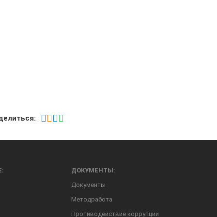
делиться:
Е:
ДОКУМЕНТЫ:
Документы
Методработа
Противодействие коррупции