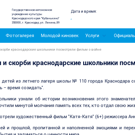
Государственное автономное
Дата и время:
учреждение культуры
,
Краснодарского края "Кубанькино"
350000, г. Краснодар, ул. Ленина, 89
Фотогалерея
Молодой киновек
Услуги
Официаль
скорби краснодарские школьники посмотрели фильм о войне
 и скорби краснодарские школьники пос
ля детей из летнего лагеря школы № 110 города Краснодара 
ь – время созидать".
льники узнали об истории возникновения этого знаменател
очтили минутой молчания память всех тех, кто отдал свою жиз
отрели художественный фильм "Катя-Катя" (6+) режиссера Ан
ей и прошлой, пропитанной и наполненной эмоциями и пере
ытия и задуматься о ценности мира.