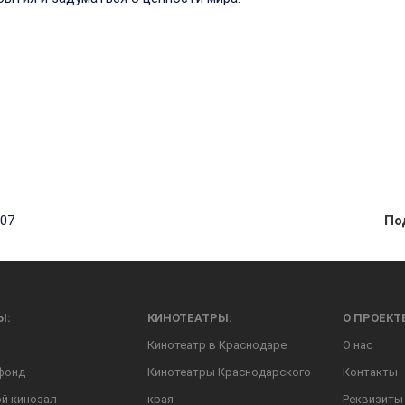
107
По
Ы:
КИНОТЕАТРЫ:
О ПРОЕКТ
Кинотеатр в Краснодаре
О нас
фонд
Кинотеатры Краснодарского
Контакты
й кинозал
края
Реквизиты